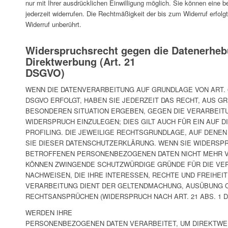
nur mit Ihrer ausdrücklichen Einwilligung möglich. Sie können eine ber
jederzeit widerrufen. Die Rechtmäßigkeit der bis zum Widerruf erfolg
Widerruf unberührt.
Widerspruchsrecht gegen die Datenerheb
Direktwerbung (Art. 21
DSGVO)
WENN DIE DATENVERARBEITUNG AUF GRUNDLAGE VON ART. 6 
DSGVO ERFOLGT, HABEN SIE JEDERZEIT DAS RECHT, AUS GR
BESONDEREN SITUATION ERGEBEN, GEGEN DIE VERARBEI
WIDERSPRUCH EINZULEGEN; DIES GILT AUCH FÜR EIN AUF
PROFILING. DIE JEWEILIGE RECHTSGRUNDLAGE, AUF DENE
SIE DIESER DATENSCHUTZERKLÄRUNG. WENN SIE WIDERSPR
BETROFFENEN PERSONENBEZOGENEN DATEN NICHT MEHR VE
KÖNNEN ZWINGENDE SCHUTZWÜRDIGE GRÜNDE FÜR DIE VE
NACHWEISEN, DIE IHRE INTERESSEN, RECHTE UND FREIHEI
VERARBEITUNG DIENT DER GELTENDMACHUNG, AUSÜBUNG 
RECHTSANSPRÜCHEN (WIDERSPRUCH NACH ART. 21 ABS. 1 D
WERDEN IHRE
PERSONENBEZOGENEN DATEN VERARBEITET, UM DIREKTWER